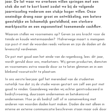
jaar. De lat waar we overheen willen springen met een
stok die net te kort komt zodat we bij de volgende
jaarwisseling wederom een stukje hoger willen. Onze
oneindige drang naar groei en ontwikkeling, een betere
geestelijke en lichamelijk gesteldheid, een sterkere
marktpositie en een exponentieel toenemende cashflow.
Waarom stellen we voornemens op? Geven ze ons kracht voor de
timide en koude wintermaanden? Halverwege maart is menigeen
zijn post-it met de woorden reeds verloren en zijn de daden uit de
levensstijl verdwenen.
De pot met goud aan het einde van de regenboog, lees: dit jaar,
wordt gevuld door ons, marketeers. Wij geven producten, diensten
en voornemens extra waarde door ze te laten glimmen en in een
blinkend vooruitzicht te plaatsen.
In ons eerste leerjaar gaf het merendeel van de studenten
ruiterlijk toe dat zij de studie waren gestart om zelf een pot met
goud te vinden. Gaandeweg werden wij echter geïntroduceerd in
bedrijfsvoering, duurzaam ondernemen en betekenisvol
ondernemen. Hoe je als bedrijf zelf of in samenwerking met
anderen van woorden daden kunt maken. Daden die niet alleen in
interne en externe communicatie beschreven staan maar ook door