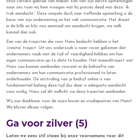
onze carrière gebruik van maken. Een van zijn eerste opmerkingen
naar ons toen wij hem vroegen wat hij precies deed was deze: ’ik
trek aandacht.’ Deze simpele doch zeer treffende opmerking is de
basis van zijn onderneming en het vak communicatie. Het draait
in de b2b en b2c nou eenmaal om aandacht krijgen, via welk
kanaal dan ook.
Een van de trajecten die voor Hans bedacht hebben is het
‘creatie’ traject. Uit ons onderzoek is naar voren gekomen dat
ondernemers vaak niet de tijd of vaardigheid hebben om hun
eigen communicatie up-to-date te houden. Het maandtraject wat
Hans zou kunnen aanbieden voorziet in de behoefte van
ondernemers om hun communicatie professioneel te laten
onderhouden. De uitstraling van je bedrijf online is van
fundamenteel belang deze tijd dus daar is adequate aandacht
voor nodig. Hans zal dit wellicht via deze trajecten aanbieden.
Wij zijn dankbaar voor de wijze lessen en studiepunten van Hans!
We blijven elkaar volgen.
Ga voor zilver (5)
Laten we eens stil staan bij onze voornemens voor dit