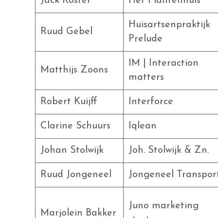
Jack Koster
Het Plantenhuis
Huisartsenpraktijk
Ruud Gebel
Prelude
IM | Interaction
Matthijs Zoons
matters
Robert Kuijff
Interforce
Clarine Schuurs
Iqlean
Johan Stolwijk
Joh. Stolwijk & Zn.
Ruud Jongeneel
Jongeneel Transpor
Juno marketing
Marjolein Bakker