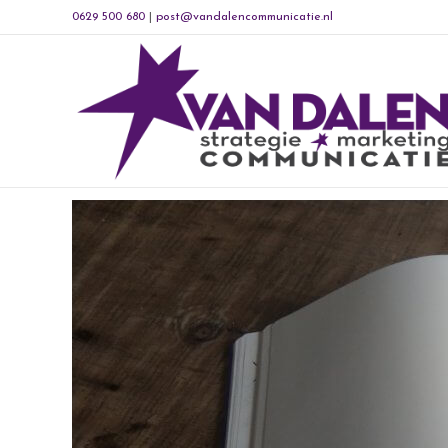
0629 500 680
|
post@vandalencommunicatie.nl