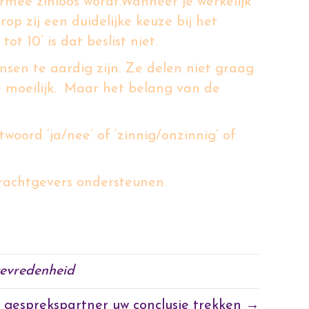
rmee zinloos wordt.
Wanneer je werkelijk
p zij een duidelijke keuze bij het
t 10’ is dat beslist niet.
en te aardig zijn. Ze delen niet graag
e moeilijk. Maar het belang van de
oord ‘ja/nee’ of ‘zinnig/onzinnig’ of
drachtgevers ondersteunen.
En een
ten of belanghebbenden écht serieus
tevredenheid
 gesprekspartner uw conclusie trekken →