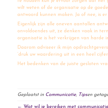
te houden kun je ervoor zorgen dat het 
wilt weten of de organisatie op de goed
antwoord kunnen maken. Ja of nee, is er z
Eigenlijk zijn alle oneven aantallen a
onvoldoendes uit, ze denken vaak in ter
organisatie is het verkrijgen van harde i
Daarom adviseer ik mijn opdrachtgevers a
‘druk uw waardering uit in een heel cijfer 
Het bedenken van de juiste gesloten vra
zinvolle enquête dient nog een ander 
neemt.
Geplaatst in
Communicatie
,
Tips
en getag
← Wat wil je bereiken met communicati