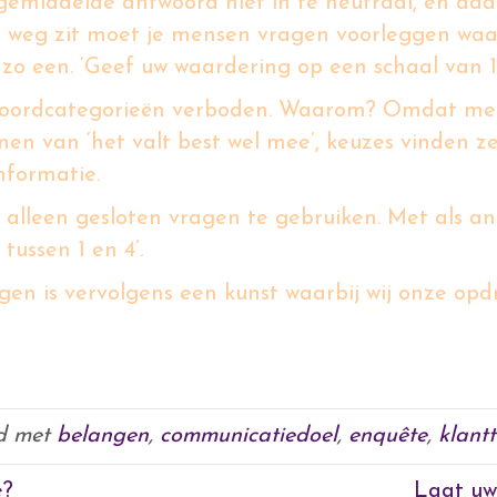
gemiddelde antwoord niet in te neutraal, en daa
e weg zit moet je mensen vragen voorleggen waaro
o een. ‘Geef uw waardering op een schaal van 1 to
ntwoordcategorieën verboden. Waarom? Omdat mens
men van ‘het valt best wel mee’, keuzes vinden z
nformatie.
lleen gesloten vragen te gebruiken. Met als antw
tussen 1 en 4’.
gen is vervolgens een kunst waarbij wij onze op
communicatiedoel: het laat zien dat u de klan
d met
belangen
,
communicatiedoel
,
enquête
,
klant
e?
Laat uw